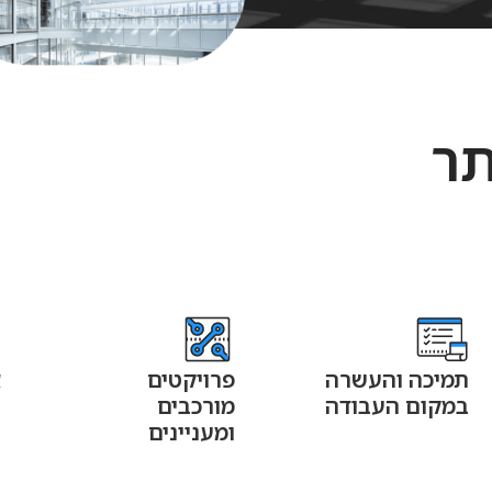
תר
נחוץ
עוגיות אלו
אינן
אופציונליות.
הן נחוצות
כדי שהאתר
תמיכה והעשרה
פרויקטים
א
יפעל בצורה
במקום העבודה
מורכבים
ט
תקינה.
ומעניינים
ו